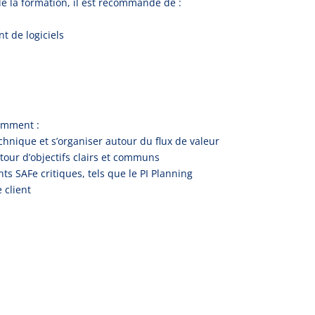
e la formation, il est recommandé de :
t de logiciels
amment :
technique et s’organiser autour du flux de valeur
our d’objectifs clairs et communs
 SAFe critiques, tels que le PI Planning
 client