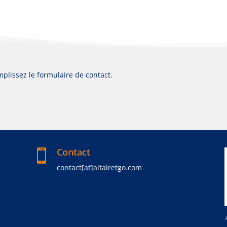
mplissez le formulaire de contact.
Contact

contact[at]altairetgo.com