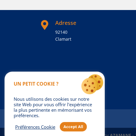
Adresse

92140
Clamart
UN PETIT COOKIE ?
Nous utilisons des cookies sur notre
site Web pour vous offrir l'expérience
la plus pertinente en mémorisant vos
préférences.
Préférences Cookie
Accept All
© 2026
ALTAIR&GO
| Powered by
AZAMANE
- 