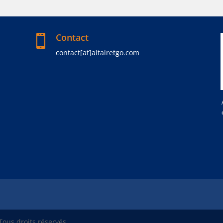
Contact

contact[at]altairetgo.com
Tous droits réservés.